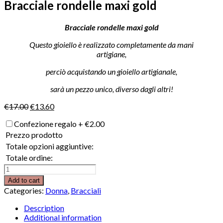
Bracciale rondelle maxi gold
Bracciale rondelle maxi gold
Questo gioiello è realizzato completamente da mani
artigiane,
perciò acquistando un gioiello artigianale,
sarà un pezzo unico, diverso dagli altri!
€
17.00
€
13.60
Confezione regalo
+
€
2.00
Prezzo prodotto
Totale opzioni aggiuntive:
Totale ordine:
Bracciale
rondelle
Add to cart
maxi
Categories:
Donna
,
Bracciali
gold
quantity
Description
Additional information