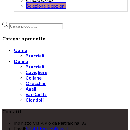
€
13.00
€
7.00
Seleziona le opzioni
Products
search
Categoria prodotto
Uomo
Bracciali
Donna
Bracciali
Cavigliere
Collane
Orecchini
Anelli
Ear-Cuffs
Ciondoli
Contatti
Indirizzo:
Via P. Pio da Pietralcina, 33
Opens
Email:
info[@]roseebijoux.it