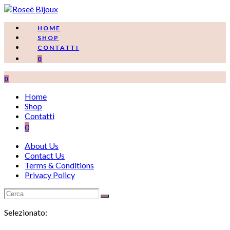
Salta
al
contenuto
HOME
SHOP
CONTATTI
0
0
Home
Shop
Contatti
0
About Us
Contact Us
Terms & Conditions
Privacy Policy
Selezionato: