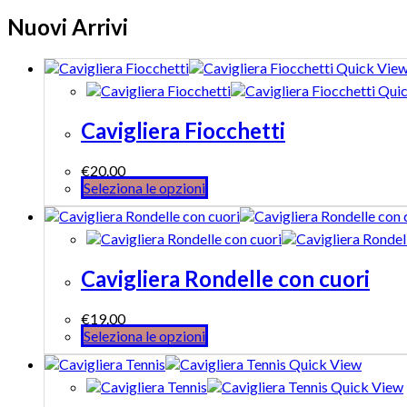
Nuovi Arrivi
Quick Vie
Quic
Cavigliera Fiocchetti
€
20.00
Seleziona le opzioni
Cavigliera Rondelle con cuori
€
19.00
Seleziona le opzioni
Quick View
Quick View