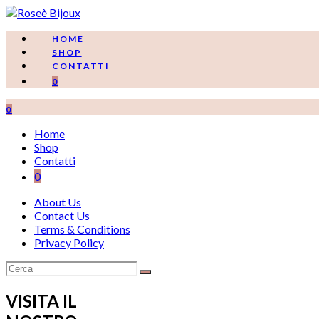
Salta
al
contenuto
HOME
SHOP
CONTATTI
0
0
Home
Shop
Contatti
0
About Us
Contact Us
Terms & Conditions
Privacy Policy
VISITA IL