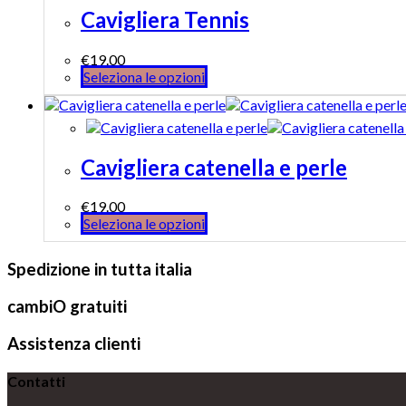
Cavigliera Tennis
€
19.00
Seleziona le opzioni
Cavigliera catenella e perle
€
19.00
Seleziona le opzioni
Spedizione in tutta italia
cambiO gratuiti
Assistenza clienti
Contatti