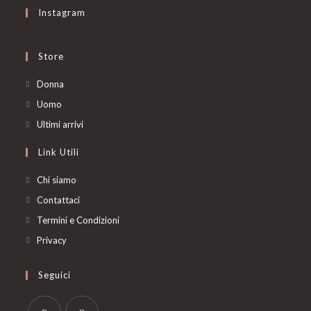
Instagram
Store
Opens
Donna
in
Opens
Uomo
a
in
Opens
Ultimi arrivi
new
a
in
Link Utili
tab
new
a
tab
new
Chi siamo
tab
Contattaci
Termini e Condizioni
Privacy
Seguici