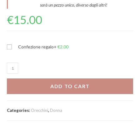
sarà un pezzo unico, diverso dagli altri!
€
15.00
Confezione regalo
+
€
2.00
Cerchietti
con
perle
ADD TO CART
fiume
quantity
Categories:
Orecchini
,
Donna