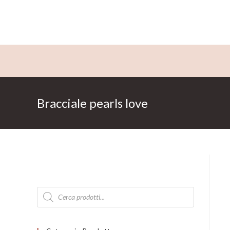
Salta
al
contenuto
Bracciale pearls love
Products
search