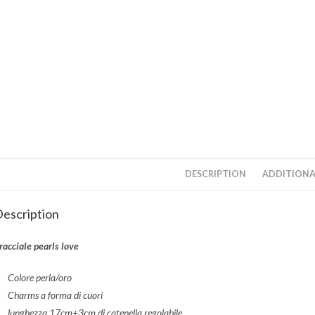
DESCRIPTION
ADDITIONA
escription
racciale pearls love
Colore perla/oro
Charms a forma di cuori
lunghezza 17cm+3cm di catenella regolabile