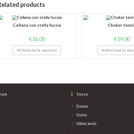
Related products
Collana con stella fucsia
Choker tenni
€
16.00
€
19.00
Seleziona le opzioni
Seleziona le opz
gram
Store
Opens
Donna
in
Opens
Uomo
a
in
Opens
Ultimi arrivi
new
a
in