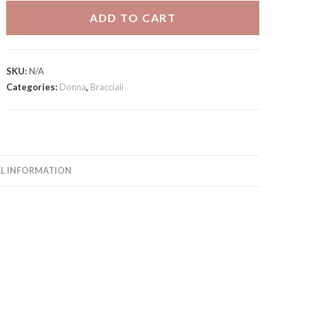
love
ADD TO CART
quantity
SKU:
N/A
Categories:
Donna
,
Bracciali
L INFORMATION