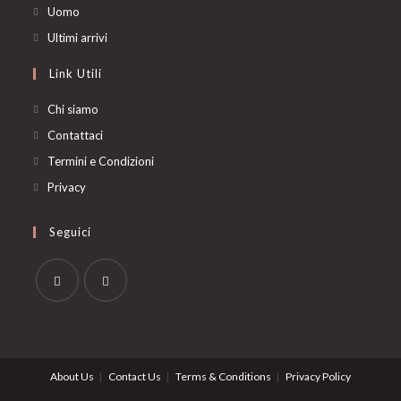
in
Opens
Uomo
a
in
Opens
Ultimi arrivi
new
a
in
Link Utili
tab
new
a
tab
new
Chi siamo
tab
Contattaci
Termini e Condizioni
Privacy
Seguici
Opens
Opens
in
in
a
a
About Us
Contact Us
Terms & Conditions
Privacy Policy
new
new