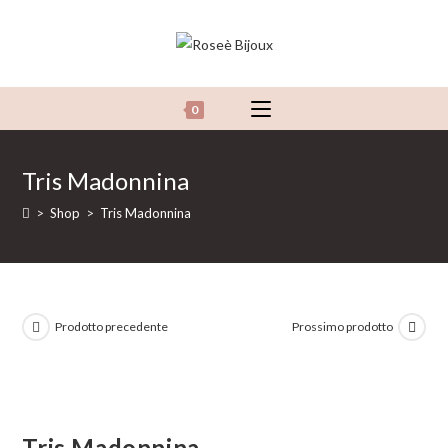
Salta
al
contenuto
0
Tris Madonnina
>
Shop
>
Tris Madonnina
Prodotto precedente
Prossimo prodotto
Tris Madonnina