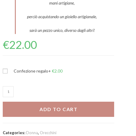
mani artigiane,
perciò acquistando un gioiello artigianale,
sarà un pezzo unico, diverso dagli altri!
€
22.00
Confezione regalo
+
€
2.00
Tris
Fiocco
quantity
ADD TO CART
Categories:
Donna
,
Orecchini