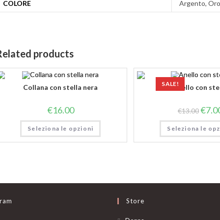
COLORE
Argento, Or
Related products
SALE!
Collana con stella nera
Anello con ste
€
16.00
€
7.0
€
13.00
Seleziona le opzioni
Seleziona le opz
gram
Store
Opens