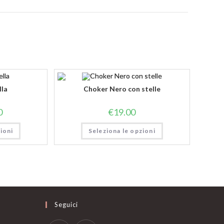
o
lla
Choker Nero con stelle
0
€
19.00
ioni
Seleziona le opzioni
Seguici