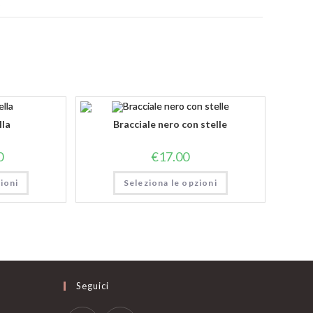
o
lla
Bracciale nero con stelle
0
€
17.00
ioni
Seleziona le opzioni
Seguici