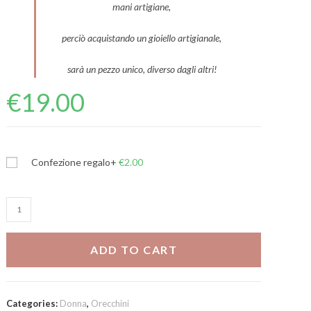
mani artigiane,
perciò acquistando un gioiello artigianale,
sarà un pezzo unico, diverso dagli altri!
€
19.00
Confezione regalo
+
€
2.00
Mini
orecchini
rondelle
ADD TO CART
River
quantity
Categories:
Donna
,
Orecchini