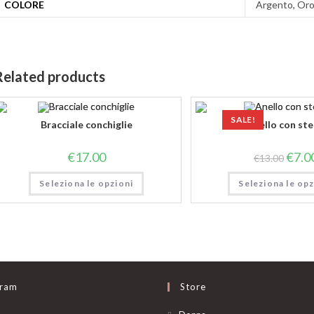
COLORE
Argento, Or
Related products
SALE!
Bracciale conchiglie
Anello con ste
€
17.00
€
7.0
€
13.00
Seleziona le opzioni
Seleziona le opz
gram
Store
Opens