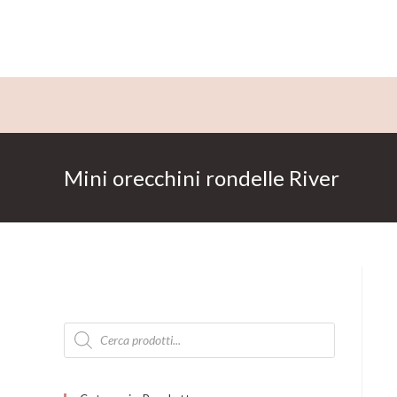
Salta
al
contenuto
Mini orecchini rondelle River
Products
search