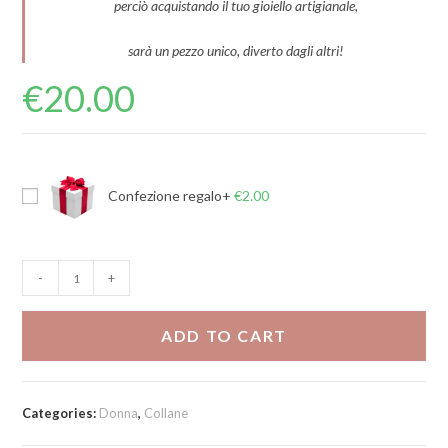
perciò acquistando il tuo gioiello artigianale,
sarà un pezzo unico, diverto dagli altri!
€
20.00
Confezione regalo
+
€
2.00
Collana
-
+
Roseè
quantity
ADD TO CART
Categories:
Donna
,
Collane