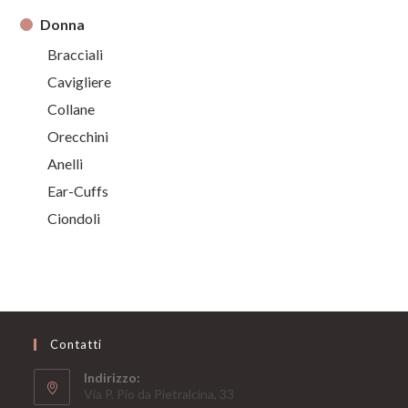
Donna
Bracciali
Cavigliere
Collane
Orecchini
Anelli
Ear-Cuffs
Ciondoli
Contatti
Indirizzo:
Via P. Pio da Pietralcina, 33