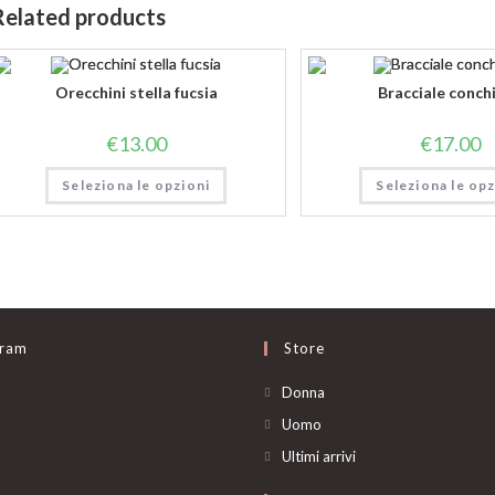
Related products
Orecchini stella fucsia
Bracciale conchi
€
13.00
€
17.00
Seleziona le opzioni
Seleziona le opz
gram
Store
Opens
Donna
in
Opens
Uomo
a
in
Opens
Ultimi arrivi
new
a
in