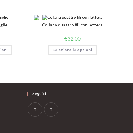
glie
Collana quattro fili con lettera
€
32.00
ioni
Seleziona le opzioni
Seguici
Opens
Opens
in
in