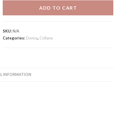
quantity
ADD TO CART
SKU:
N/A
Categories:
Donna
,
Collane
L INFORMATION