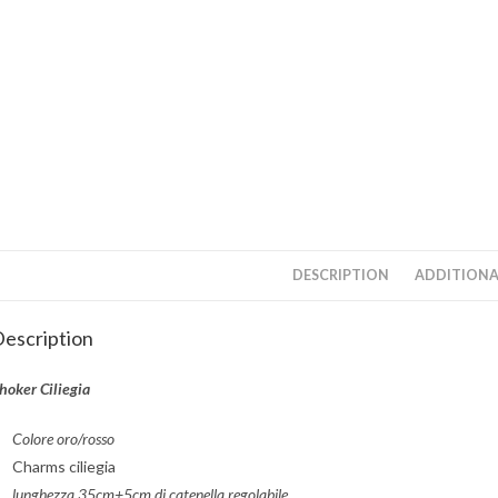
DESCRIPTION
ADDITIONA
escription
hoker Ciliegia
Colore oro/rosso
Charms ciliegia
lunghezza 35cm+5cm di catenella regolabile