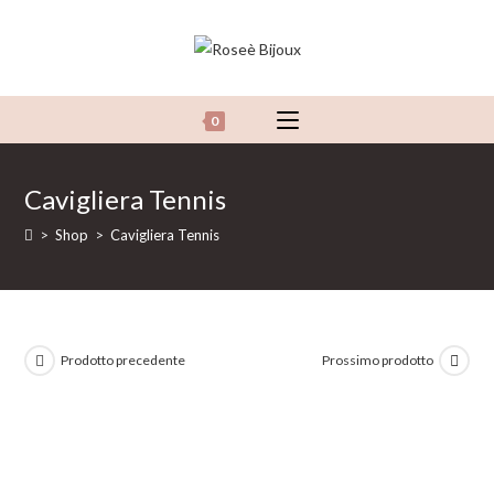
Salta
al
contenuto
0
Cavigliera Tennis
>
Shop
>
Cavigliera Tennis
Prodotto precedente
Prossimo prodotto