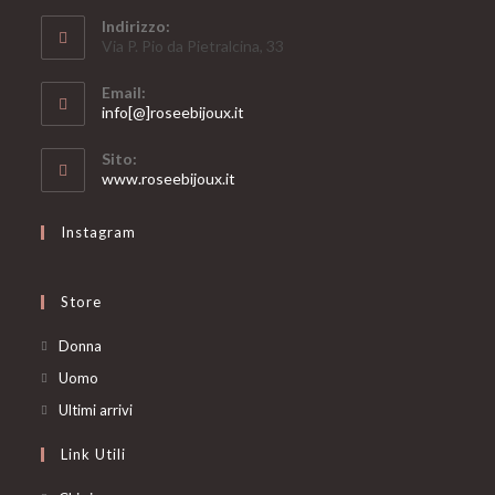
Indirizzo:
Via P. Pio da Pietralcina, 33
Email:
Opens
info[@]roseebijoux.it
in
your
Sito:
application
www.roseebijoux.it
Instagram
Store
Opens
Donna
in
Opens
Uomo
a
in
Opens
Ultimi arrivi
new
a
in
Link Utili
tab
new
a
tab
new