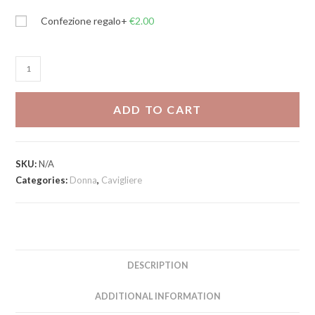
Confezione regalo
+
€
2.00
Cavigliera
Tennis
quantity
ADD TO CART
SKU:
N/A
Categories:
Donna
,
Cavigliere
DESCRIPTION
ADDITIONAL INFORMATION