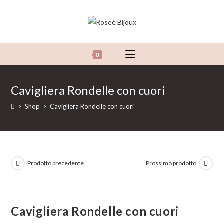
Salta
al
contenuto
0
Cavigliera Rondelle con cuori
>
Shop
>
Cavigliera Rondelle con cuori
Prodotto precedente
Prossimo prodotto
Cavigliera Rondelle con cuori