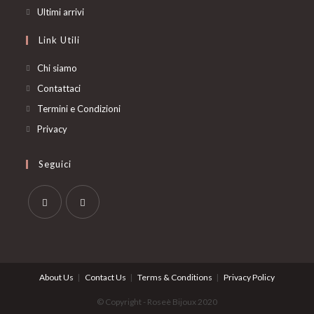
a
in
Opens
Ultimi arrivi
new
a
in
Link Utili
tab
new
a
tab
new
Chi siamo
tab
Contattaci
Termini e Condizioni
Privacy
Seguici
Opens
Opens
in
in
a
a
About Us
Contact Us
Terms & Conditions
Privacy Policy
new
new
tab
tab
© Copyright - Roseè Bijoux 2020