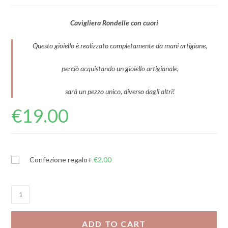
Cavigliera Rondelle con cuori
Questo gioiello è realizzato completamente da mani artigiane,
perciò acquistando un gioiello artigianale,
sarà un pezzo unico, diverso dagli altri!
€
19.00
Confezione regalo
+
€
2.00
Cavigliera
Rondelle
con
ADD TO CART