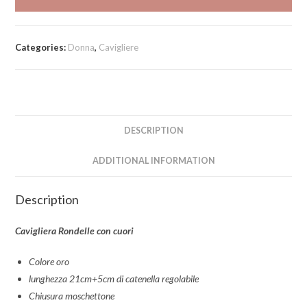
cuori
quantity
Categories:
Donna
,
Cavigliere
DESCRIPTION
ADDITIONAL INFORMATION
Description
Cavigliera Rondelle con cuori
Colore oro
lunghezza 21cm+5cm di catenella regolabile
Chiusura moschettone