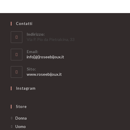
Contatti
Indirizzo:
Via P. Pio da Pietralcina, 33
Email:
Opens
info[@]roseebijoux.it
in
your
Sito:
application
www.roseebijoux.it
Instagram
Store
Opens
Donna
in
Opens
Uomo