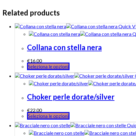
Related products
Quick V
Q
Collana con stella nera
€
16.00
Seleziona le opzioni
Choker perle dorate/silver
€
22.00
Seleziona le opzioni
Qui