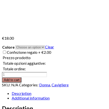
€
18.00
Clear
Colore
Confezione regalo
+
€
2.00
Prezzo prodotto
Totale opzioni aggiuntive:
Totale ordine:
Cavigliera
Alma
Add to cart
quantity
SKU:
N/A
Categories:
Donna
,
Cavigliere
Description
Additional information
Description