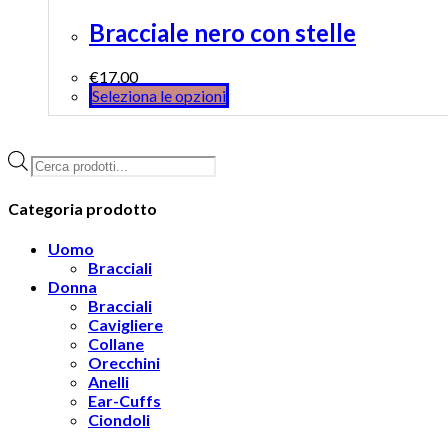
Bracciale nero con stelle
€
17.00
Seleziona le opzioni
Products
search
Categoria prodotto
Uomo
Bracciali
Donna
Bracciali
Cavigliere
Collane
Orecchini
Anelli
Ear-Cuffs
Ciondoli