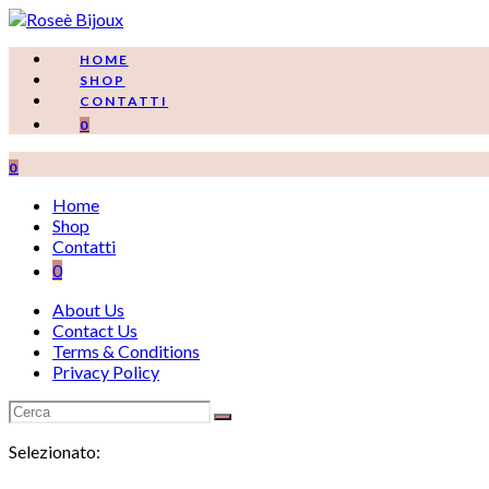
Salta
al
contenuto
HOME
SHOP
CONTATTI
0
0
Home
Shop
Contatti
0
About Us
Contact Us
Terms & Conditions
Privacy Policy
Selezionato: