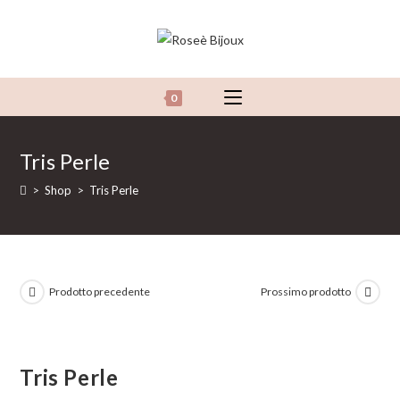
Salta
al
contenuto
0
Tris Perle
>
Shop
>
Tris Perle
Prodotto precedente
Prossimo prodotto
Tris Perle