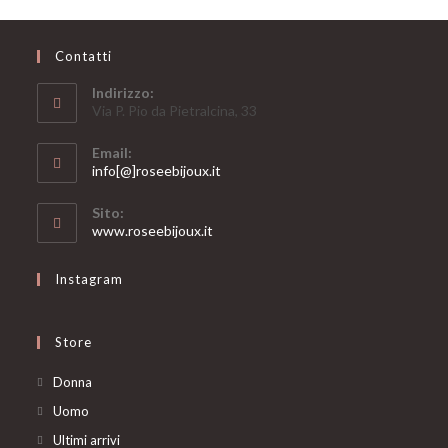
Contatti
Indirizzo:
Via P. Pio da Pietralcina, 33
Email:
Opens
info[@]roseebijoux.it
in
your
Sito:
application
www.roseebijoux.it
Instagram
Store
Opens
Donna
in
Opens
Uomo
a
in
Opens
Ultimi arrivi