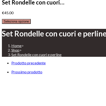
Set Rondelle con cuori…
€
45.00
Seleziona opzione
Set Rondelle con cuori e perlin
Home
>
Shop
>
Set Rondelle con cuori e perline
Prodotto precedente
Prossimo prodotto