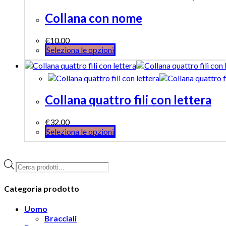
Collana con nome
€
10.00
Seleziona le opzioni
Collana quattro fili con lettera
€
32.00
Seleziona le opzioni
Products
search
Categoria prodotto
Uomo
Bracciali