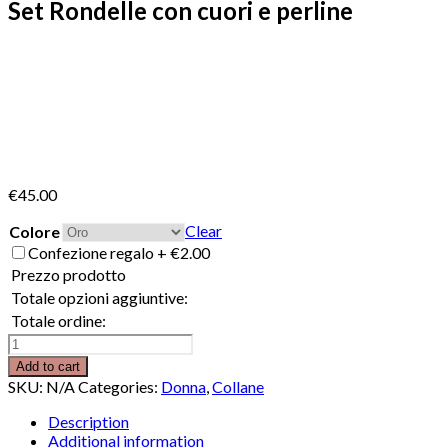
Set Rondelle con cuori e perline
€
45.00
Clear
Colore
Confezione regalo
+
€
2.00
Prezzo prodotto
Totale opzioni aggiuntive:
Totale ordine:
Set
Rondelle
Add to cart
con
SKU:
N/A
Categories:
Donna
,
Collane
cuori
e
Description
perline
Additional information