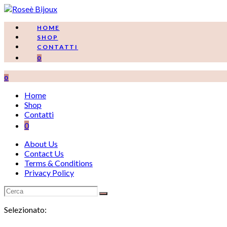
Salta
al
contenuto
HOME
SHOP
CONTATTI
0
0
Home
Shop
Contatti
0
About Us
Contact Us
Terms & Conditions
Privacy Policy
Selezionato: