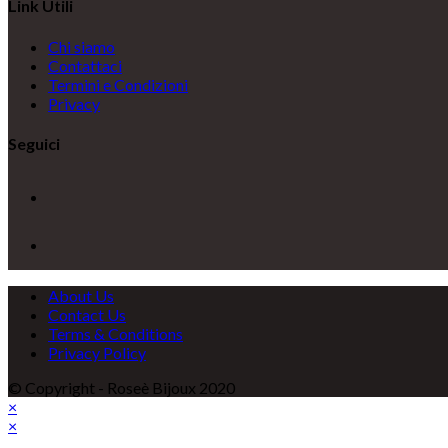
new
tab
a
Link Utili
tab
new
tab
Chi siamo
Contattaci
Termini e Condizioni
Privacy
Seguici
Opens
in
a
Opens
new
in
tab
a
new
About Us
tab
Contact Us
Terms & Conditions
Privacy Policy
© Copyright - Roseè Bijoux 2020
×
×