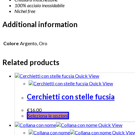
100% acciaio inossidabile
Nichel free
Additional information
Colore
Argento, Oro
Related products
Quick View
Quick View
Cerchietti con stelle fucsia
€
16.00
Seleziona le opzioni
Quick View
Quick Vie