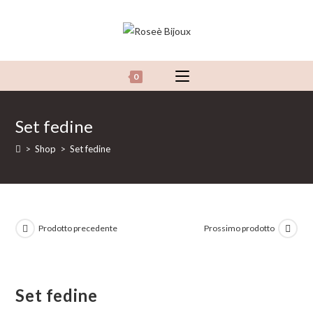
Salta
al
contenuto
0
Set fedine
>
Shop
>
Set fedine
Prodotto precedente
Prossimo prodotto
Set fedine