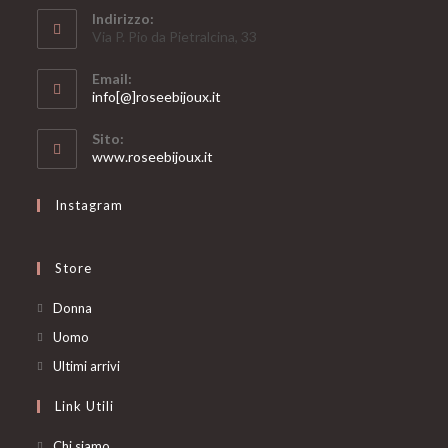
Indirizzo:
Via P. Pio da Pietralcina, 33
Email:
Opens
info[@]roseebijoux.it
in
your
Sito:
application
www.roseebijoux.it
Instagram
Store
Opens
Donna
in
Opens
Uomo
a
in
Opens
Ultimi arrivi
new
a
in
Link Utili
tab
new
a
tab
new
Chi siamo