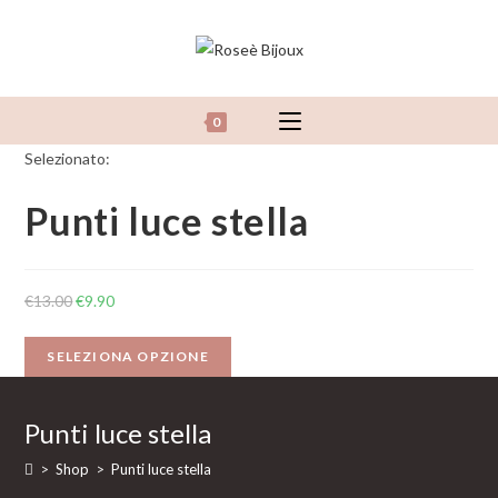
Salta
al
contenuto
0
Selezionato:
Punti luce stella
€
13.00
€
9.90
SELEZIONA OPZIONE
Punti luce stella
>
Shop
>
Punti luce stella