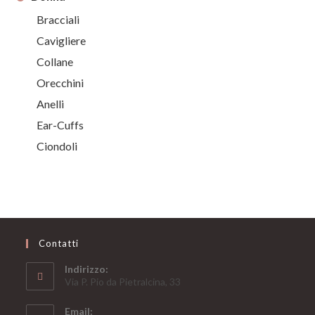
Bracciali
Cavigliere
Collane
Orecchini
Anelli
Ear-Cuffs
Ciondoli
Contatti
Indirizzo:
Via P. Pio da Pietralcina, 33
Email: