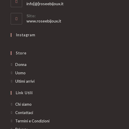
Opens
info[@]roseebijoux.it
in
your
Sito:
application
www.roseebijoux.it
Instagram
Store
Opens
Donna
in
Opens
Uomo
a
in
Opens
Ultimi arrivi
new
a
in
Link Utili
tab
new
a
tab
new
Chi siamo
tab
Contattaci
Termini e Condizioni