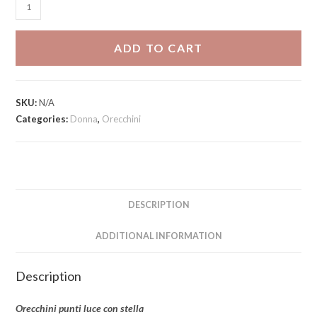
Punti
luce
stella
ADD TO CART
quantity
SKU:
N/A
Categories:
Donna
,
Orecchini
DESCRIPTION
ADDITIONAL INFORMATION
Description
Orecchini punti luce con stella