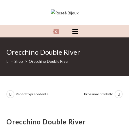
Salta
al
contenuto
0
Orecchino Double River
>
Shop
>
Orecchino Double River
Prodotto precedente
Prossimo prodotto
Orecchino Double River