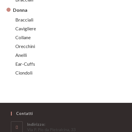
Donna
Bracciali
Cavigliere
Collane
Orecchini
Anelli
Ear-Cuffs
Ciondoli
Contatti
Indirizzo:
Via P. Pio da Pietralcina, 33