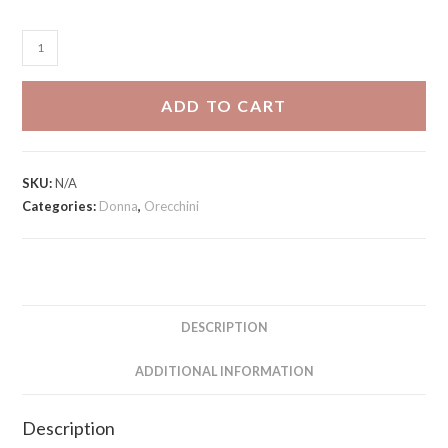
Orecchino
Double
River
ADD TO CART
quantity
SKU:
N/A
Categories:
Donna
,
Orecchini
DESCRIPTION
ADDITIONAL INFORMATION
Description