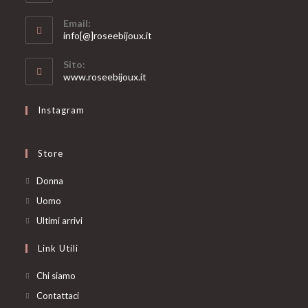
Email:
Opens
info[@]roseebijoux.it
in
your
Sito:
application
www.roseebijoux.it
Instagram
Store
Opens
Donna
in
Opens
Uomo
a
in
Opens
Ultimi arrivi
new
a
in
Link Utili
tab
new
a
tab
new
Chi siamo
tab
Contattaci