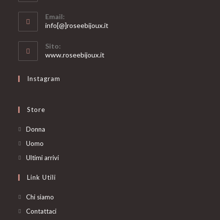
Email:
Opens
info[@]roseebijoux.it
in
your
Sito:
application
www.roseebijoux.it
Instagram
Store
Opens
Donna
in
Opens
Uomo
a
in
Opens
Ultimi arrivi
new
a
in
Link Utili
tab
new
a
tab
new
Chi siamo
tab
Contattaci