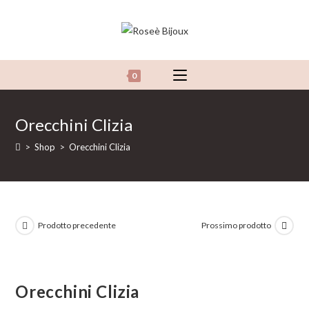
Salta
al
contenuto
0
Orecchini Clizia
>
Shop
>
Orecchini Clizia
Prodotto precedente
Prossimo prodotto
Orecchini Clizia