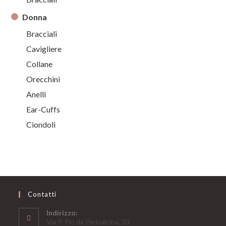
Donna
Bracciali
Cavigliere
Collane
Orecchini
Anelli
Ear-Cuffs
Ciondoli
Contatti
Indirizzo:
Via P. Pio da Pietralcina, 33