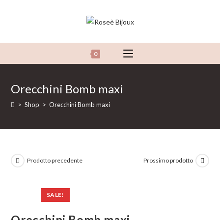
Salta
al
contenuto
0
Orecchini Bomb maxi
>
Shop
>
Orecchini Bomb maxi
Prodotto precedente
Prossimo prodotto
SALE!
Orecchini Bomb maxi