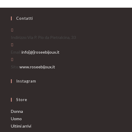
Contatti
Indirizzo:
Via P. Pio da Pietralcina, 33
Opens
Email:
info[@]roseebijoux.it
in
your
Sito:
www.roseebijoux.it
application
Instagram
Store
Opens
Donna
Opens
in
Uomo
in
a
Opens
Ultimi arrivi