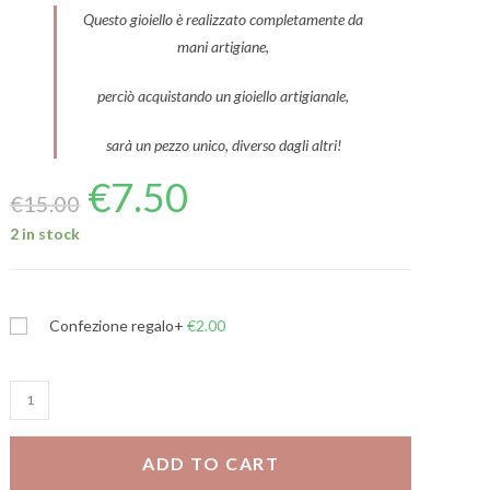
Questo gioiello è realizzato completamente da
mani artigiane,
perciò acquistando un gioiello artigianale,
sarà un pezzo unico, diverso dagli altri!
€
7.50
€
15.00
2 in stock
Confezione regalo
+
€
2.00
Mini
cerchi
cuore
ADD TO CART
con