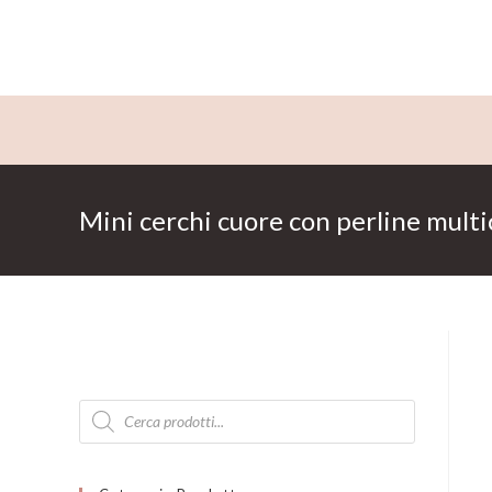
Salta
al
contenuto
Mini cerchi cuore con perline multi
Products
search