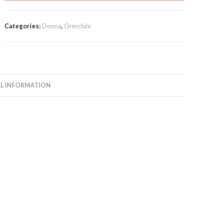
perline
multicolor
Categories:
Donna
,
Orecchini
quantity
L INFORMATION