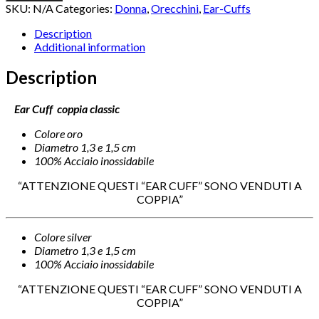
coppia
SKU:
N/A
Categories:
Donna
,
Orecchini
,
Ear-Cuffs
classic
quantity
Description
Additional information
Description
Ear Cuff coppia classic
Colore oro
Diametro 1,3 e 1,5 cm
100% Acciaio inossidabile
“ATTENZIONE QUESTI “EAR CUFF” SONO VENDUTI A
COPPIA”
Colore silver
Diametro 1,3 e 1,5 cm
100% Acciaio inossidabile
“ATTENZIONE QUESTI “EAR CUFF” SONO VENDUTI A
COPPIA”