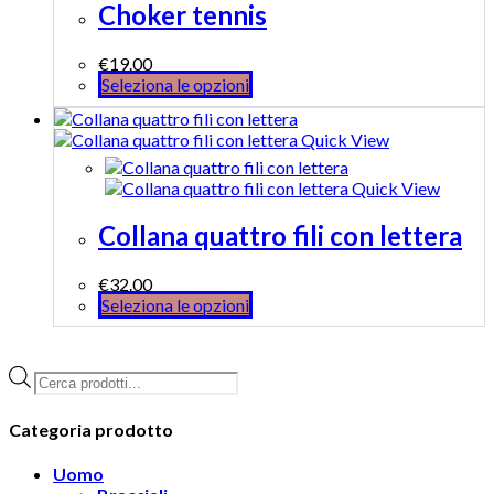
Choker tennis
€
19.00
Seleziona le opzioni
Quick View
Quick View
Collana quattro fili con lettera
€
32.00
Seleziona le opzioni
Products
search
Categoria prodotto
Uomo