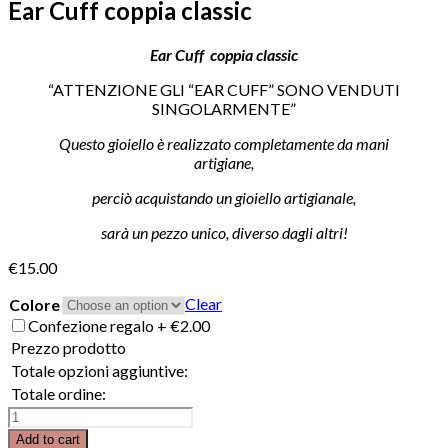
Ear Cuff coppia classic
Ear Cuff coppia classic
“ATTENZIONE GLI “EAR CUFF” SONO VENDUTI
SINGOLARMENTE”
Questo gioiello è realizzato completamente da mani
artigiane,
perciò acquistando un gioiello artigianale,
sarà un pezzo unico, diverso dagli altri!
€
15.00
Clear
Colore
Confezione regalo
+
€
2.00
Prezzo prodotto
Totale opzioni aggiuntive:
Totale ordine:
Ear
Cuff
Add to cart