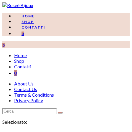
Salta
al
contenuto
HOME
SHOP
CONTATTI
0
0
Home
Shop
Contatti
0
About Us
Contact Us
Terms & Conditions
Privacy Policy
Selezionato: