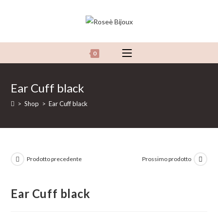
Salta
al
contenuto
0
Ear Cuff black
>
Shop
>
Ear Cuff black
Prodotto precedente
Prossimo prodotto
Ear Cuff black