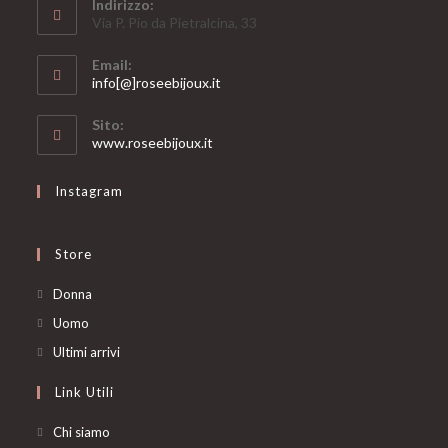
Indirizzo:
Via P. Pio da Pietralcina, 33
Email:
Opens
info[@]roseebijoux.it
in
your
Sito:
application
www.roseebijoux.it
Instagram
Store
Opens
Donna
in
Opens
Uomo
a
in
Opens
Ultimi arrivi
new
a
in
Link Utili
tab
new
a
tab
new
Chi siamo