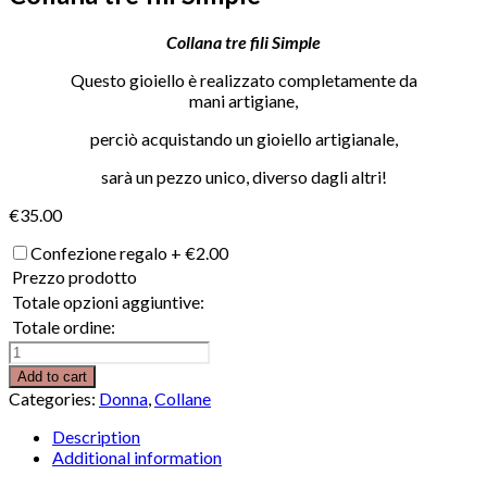
Collana tre fili Simple
Questo gioiello è realizzato completamente da
mani artigiane,
perciò acquistando un gioiello artigianale,
sarà un pezzo unico, diverso dagli altri!
€
35.00
Confezione regalo
+
€
2.00
Prezzo prodotto
Totale opzioni aggiuntive:
Totale ordine:
Collana
tre
Add to cart
fili
Categories:
Donna
,
Collane
Simple
quantity
Description
Additional information