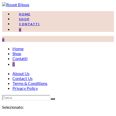
Salta
al
contenuto
HOME
SHOP
CONTATTI
0
0
Home
Shop
Contatti
0
About Us
Contact Us
Terms & Conditions
Privacy Policy
Selezionato: