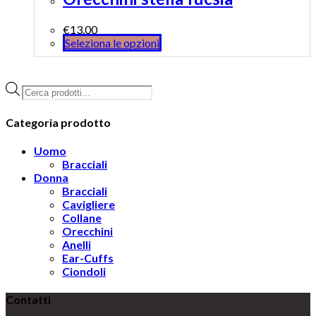
€
13.00
Seleziona le opzioni
Products
search
Categoria prodotto
Uomo
Bracciali
Donna
Bracciali
Cavigliere
Collane
Orecchini
Anelli
Ear-Cuffs
Ciondoli
Contatti