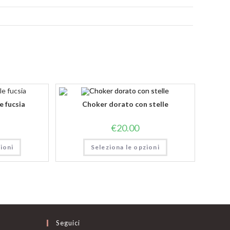
o
e fucsia
Choker dorato con stelle
€
20.00
ioni
Seleziona le opzioni
Seguici