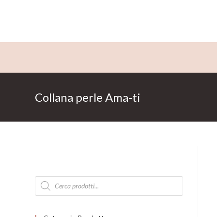
Salta
al
contenuto
Collana perle Ama-ti
Products
search