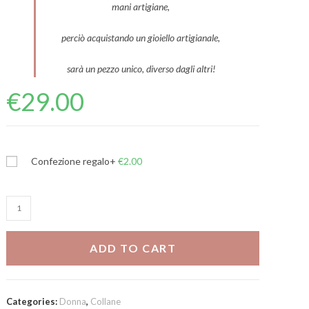
mani artigiane,
perciò acquistando un gioiello artigianale,
sarà un pezzo unico, diverso dagli altri!
€
29.00
Confezione regalo
+
€
2.00
Collana
perle
Ama-
ADD TO CART
ti
quantity
Categories:
Donna
,
Collane