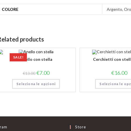
COLORE
Argento, Or
Related products
SALE!
Anello con stella
Cerchietti con stell
€
7.00
€
16.00
€
13.00
Seleziona le opzioni
Seleziona le opz
gram
Store