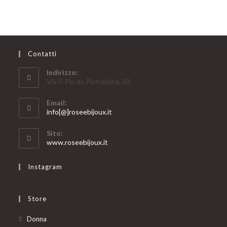
Contatti
Indirizzo:
Via P. Pio da Pietralcina, 33
Email:
Opens
info[@]roseebijoux.it
in
your
Sito:
application
www.roseebijoux.it
Instagram
Store
Opens
Donna