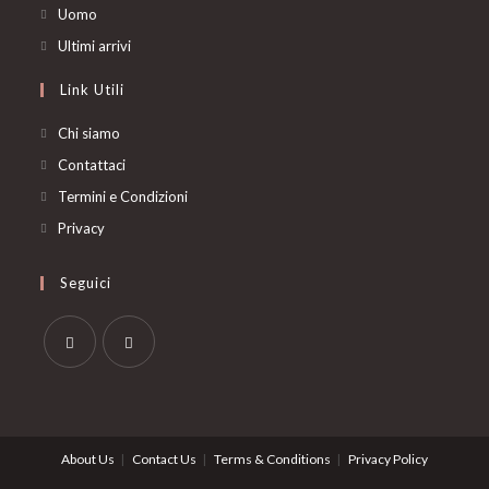
in
Opens
Uomo
a
in
Opens
Ultimi arrivi
new
a
in
Link Utili
tab
new
a
tab
new
Chi siamo
tab
Contattaci
Termini e Condizioni
Privacy
Seguici
Opens
Opens
in
in
a
a
About Us
Contact Us
Terms & Conditions
Privacy Policy
new
new