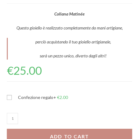
Collana Matinée
Questo gioiello è realizzato completamente da mani artigiane,
perciò acquistando il tuo gioiello artigianale,
sarà un pezzo unico, diverto dagli altri!
€
25.00
Confezione regalo
+
€
2.00
Collana
Matinée
quantity
ADD TO CART