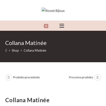
Salta
al
contenuto
0
Collana Matinée
>
Shop
>
Collana Matinée
Prodotto precedente
Prossimo prodotto
Collana Matinée