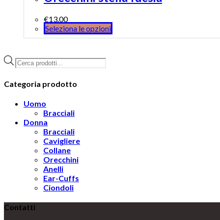
€
13.00
Seleziona le opzioni
Products
search
Categoria prodotto
Uomo
Bracciali
Donna
Bracciali
Cavigliere
Collane
Orecchini
Anelli
Ear-Cuffs
Ciondoli
Contatti