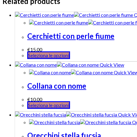
Related products
Q
Cerchietti con perle fiume
€
15.00
Seleziona le opzioni
Quick View
Quick Vie
Collana con nome
€
10.00
Seleziona le opzioni
Quick V
Qu
Orecchini stella fucsia