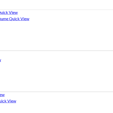
uick View
Quick View
w
iew
ick View