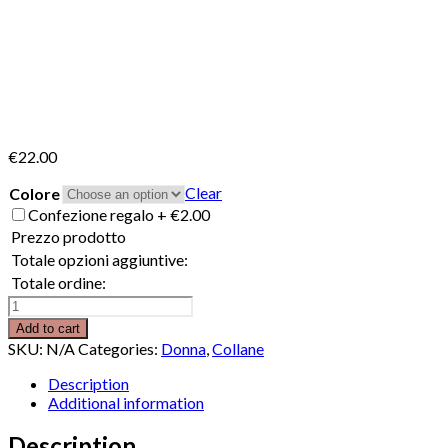
€
22.00
Clear
Colore
Confezione regalo
+
€
2.00
Prezzo prodotto
Totale opzioni aggiuntive:
Totale ordine:
Collana
Heart
Add to cart
quantity
SKU:
N/A
Categories:
Donna
,
Collane
Description
Additional information
Description