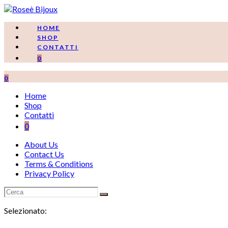
Salta
al
contenuto
HOME
SHOP
CONTATTI
0
0
Home
Shop
Contatti
0
About Us
Contact Us
Terms & Conditions
Privacy Policy
Selezionato: