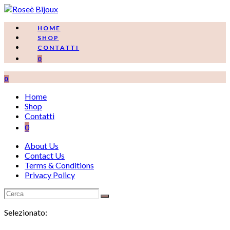
Salta
al
contenuto
HOME
SHOP
CONTATTI
0
0
Home
Shop
Contatti
0
About Us
Contact Us
Terms & Conditions
Privacy Policy
Selezionato: