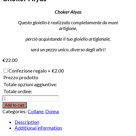
Choker Alyas
Questo gioiello è realizzato completamente da mani
artigiane,
perciò acquistando il tuo gioiello artigianale,
sarà un pezzo unico, diverso dagli altri!
€
22.00
Confezione regalo
+
€
2.00
Prezzo prodotto
Totale opzioni aggiuntive:
Totale ordine:
Choker
Alyas
Add to cart
quantity
Categories:
Collane
,
Donna
Description
Additional information