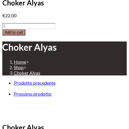
Choker Alyas
€
22.00
Choker
Alyas
Add to cart
quantity
Choker Alyas
Home
>
Shop
>
Choker Alyas
Prodotto precedente
Prossimo prodotto
Choker Alyas