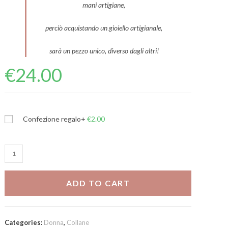
mani artigiane,
perciò acquistando un gioiello artigianale,
sarà un pezzo unico, diverso dagli altri!
€
24.00
Confezione regalo
+
€
2.00
Collana
due
fili
ADD TO CART
Palma
quantity
Categories:
Donna
,
Collane