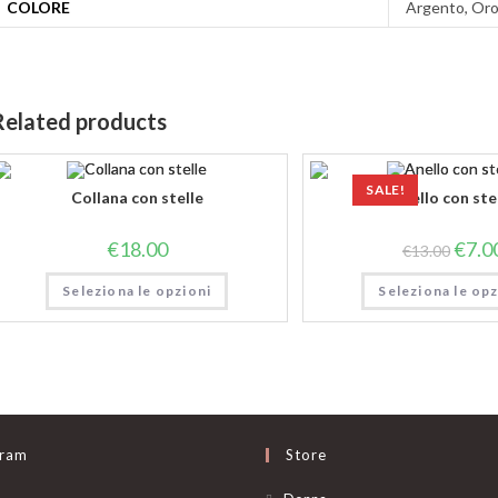
COLORE
Argento, Or
Related products
SALE!
Collana con stelle
Anello con ste
€
18.00
€
7.0
€
13.00
Seleziona le opzioni
Seleziona le opz
gram
Store
Opens