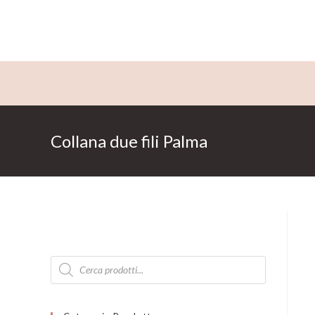
Salta
al
contenuto
Collana due fili Palma
Products
search