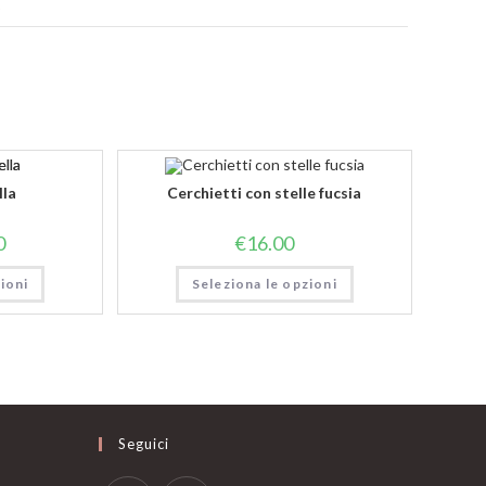
o
lla
Cerchietti con stelle fucsia
0
€
16.00
ioni
Seleziona le opzioni
Seguici