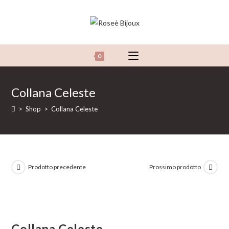
Salta
al
contenuto
0
Collana Celeste
>
Shop
>
Collana Celeste
Prodotto precedente
Prossimo prodotto
Collana Celeste