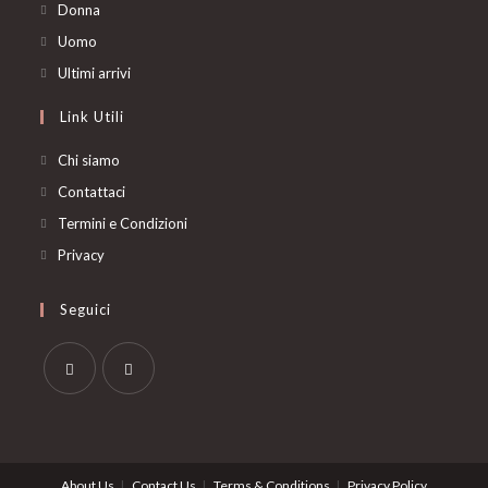
Opens
Donna
in
Opens
Uomo
a
in
Opens
Ultimi arrivi
new
a
in
Link Utili
tab
new
a
tab
new
Chi siamo
tab
Contattaci
Termini e Condizioni
Privacy
Seguici
Opens
Opens
in
in
a
a
About Us
Contact Us
Terms & Conditions
Privacy Policy