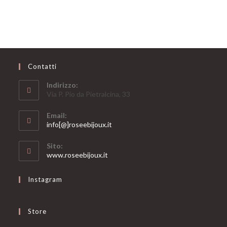
Contatti
Indirizzo:
Via P. Pio da Pietralcina, 33
Email:
Opens
info[@]roseebijoux.it
in
your
Sito:
application
www.roseebijoux.it
Instagram
Store