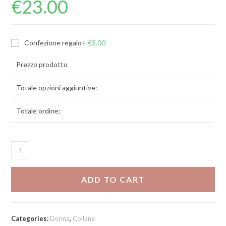
€
23.00
Confezione regalo
+
€
2.00
Prezzo prodotto
Totale opzioni aggiuntive:
Totale ordine:
Collana
Anita
quantity
ADD TO CART
Categories:
Donna
,
Collane