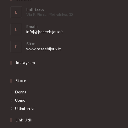
Indirizzo:
Via P. Pio da Pietralcina, 33
Email:
Opens
info[@]roseebijoux.it
in
your
Sito:
application
www.roseebijoux.it
Instagram
Store
Opens
Donna
in
Opens
Uomo
a
in
Opens
Ultimi arrivi
new
a
in
Link Utili
tab
new
a