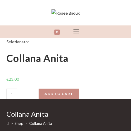
Salta
al
contenuto
0
Selezionato:
Collana Anita
€
23.00
Collana
ADD TO CART
Anita
quantity
Collana Anita
>
Shop
>
Collana Anita