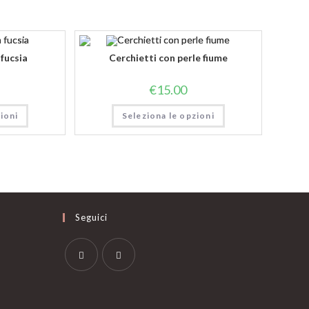
 fucsia
Cerchietti con perle fiume
€
15.00
ioni
Seleziona le opzioni
Seguici
Opens
Opens
in
in