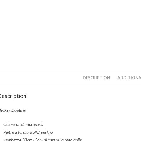
DESCRIPTION
ADDITIONA
escription
hoker Daphne
Colore oro/madreperla
Pietre a forma stelle/ perline
lunghezza 33cm+5cm di catenella regolabile