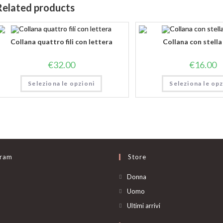
Related products
Collana quattro fili con lettera
Collana con stella
€
32.00
€
16.00
Seleziona le opzioni
Seleziona le opz
gram
Store
Opens
Donna
in
Opens
Uomo
a
in
Opens
Ultimi arrivi
new
a
in