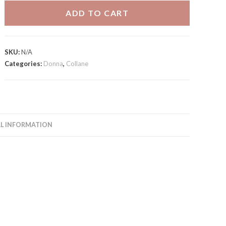
quantity
ADD TO CART
SKU:
N/A
Categories:
Donna
,
Collane
L INFORMATION