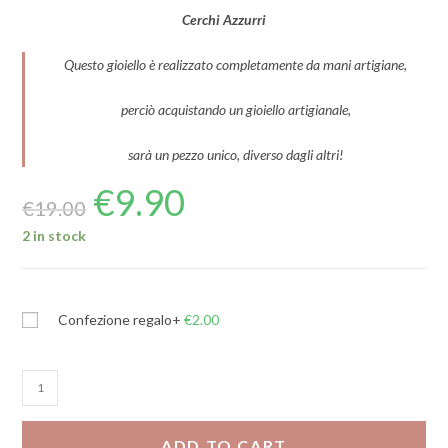
Cerchi Azzurri
Questo gioiello è realizzato completamente da mani artigiane,
perciò acquistando un gioiello artigianale,
sarà un pezzo unico, diverso dagli altri!
€
9.90
€
19.00
2 in stock
Confezione regalo
+
€
2.00
Cerchi
Azzurri
quantity
ADD TO CART