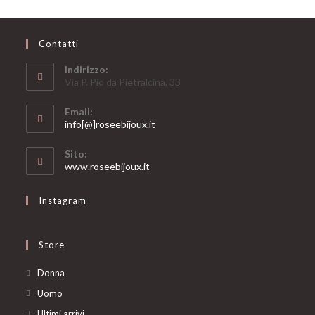
Contatti
Indirizzo:
Via P. Pio da Pietralcina, 33
Email:
Opens
info[@]roseebijoux.it
in
your
Sito:
application
www.roseebijoux.it
Instagram
Store
Opens
Donna
in
Opens
Uomo
a
in
Opens
Ultimi arrivi