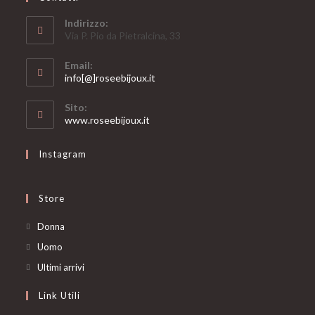
Indirizzo:
Via P. Pio da Pietralcina, 33
Email:
Opens
info[@]roseebijoux.it
in
your
Sito:
application
www.roseebijoux.it
Instagram
Store
Opens
Donna
in
Opens
Uomo
a
in
Opens
Ultimi arrivi
new
a
in
Link Utili
tab
new
a