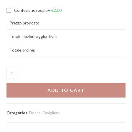
Confezione regalo
+
€
2.00
Prezzo prodotto
Totale opzioni aggiuntive:
Totale ordine:
Cavigliera
cuori
roseè
ADD TO CART
quantity
Categories:
Donna
,
Cavigliere