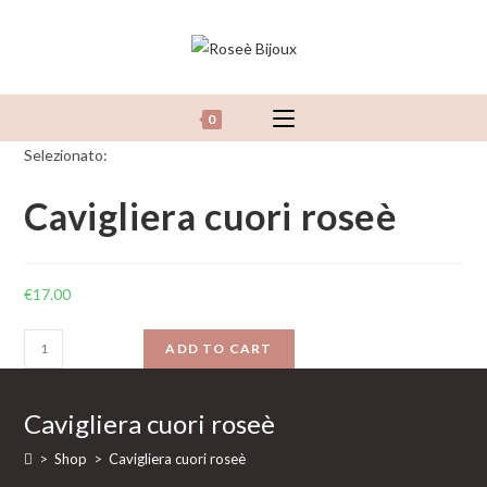
Salta
al
contenuto
0
Selezionato:
Cavigliera cuori roseè
€
17.00
Cavigliera
ADD TO CART
cuori
roseè
Cavigliera cuori roseè
quantity
>
Shop
>
Cavigliera cuori roseè