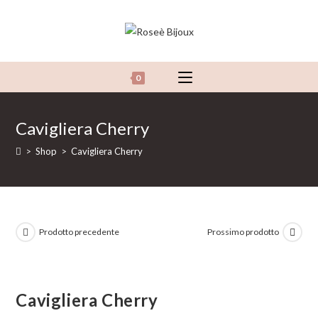
Salta
al
contenuto
0
Cavigliera Cherry
>
Shop
>
Cavigliera Cherry
Prodotto precedente
Prossimo prodotto
Cavigliera Cherry