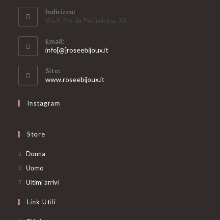
Indirizzo:
Via P. Pio da Pietralcina, 33
Email:
Opens
info[@]roseebijoux.it
in
your
Sito:
application
www.roseebijoux.it
Instagram
Store
Opens
Donna
in
Opens
Uomo
a
in
Opens
Ultimi arrivi
new
a
in
Link Utili
tab
new
a
tab
new