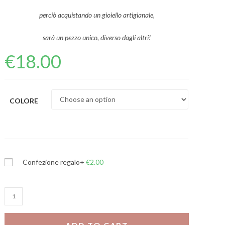
perciò acquistando un gioiello artigianale,
sarà un pezzo unico, diverso dagli altri!
€
18.00
COLORE
Confezione regalo
+
€
2.00
Bracciale
Maiorca
quantity