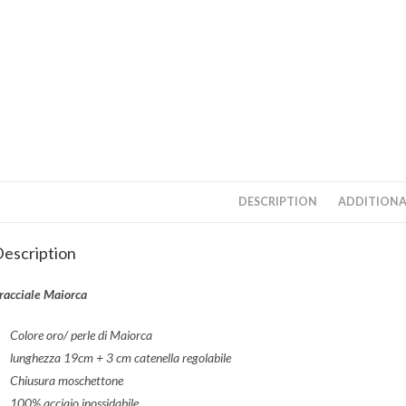
DESCRIPTION
ADDITIONA
escription
racciale Maiorca
Colore oro/ perle di Maiorca
lunghezza 19cm + 3 cm catenella regolabile
Chiusura moschettone
100% acciaio inossidabile