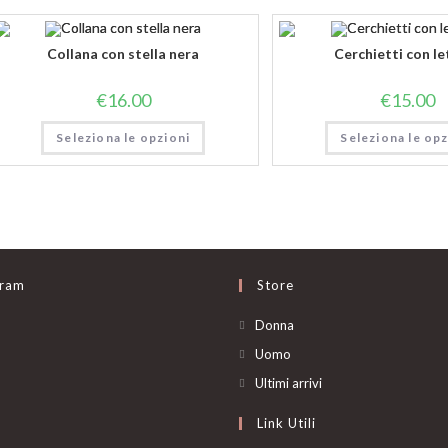
Collana con stella nera
Cerchietti con le
€
16.00
€
15.00
Seleziona le opzioni
Seleziona le opz
gram
Store
Opens
Donna
in
Opens
Uomo
a
in
Opens
Ultimi arrivi
new
a
in
Link Utili
tab
new
a