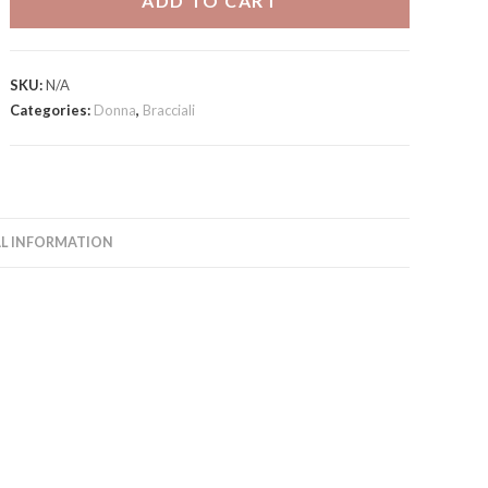
ADD TO CART
SKU:
N/A
Categories:
Donna
,
Bracciali
L INFORMATION