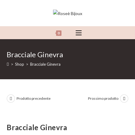
Salta
al
contenuto
0
Bracciale Ginevra
>
Shop
>
Bracciale Ginevra
Prodotto precedente
Prossimo prodotto
Bracciale Ginevra