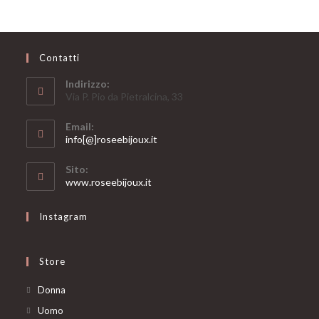
Contatti
Indirizzo:
Via P. Pio da Pietralcina, 33
Email:
Opens
info[@]roseebijoux.it
in
your
Sito:
application
www.roseebijoux.it
Instagram
Store
Opens
Donna
in
Opens
Uomo