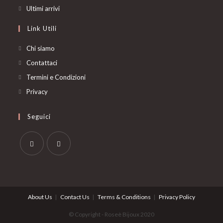
a
in
Opens
Ultimi arrivi
new
a
in
Link Utili
tab
new
a
tab
new
Chi siamo
tab
Contattaci
Termini e Condizioni
Privacy
Seguici
Opens
Opens
in
in
a
a
About Us
Contact Us
Terms & Conditions
Privacy Policy
new
new
tab
tab
© Copyright - Roseè Bijoux 2020