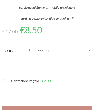
perciò acquistando un gioiello artigianale,
sarà un pezzo unico, diverso dagli altri!
€
8.50
€
17.00
COLORE
Confezione regalo
+
€
2.00
Bracciale
Double
quantity