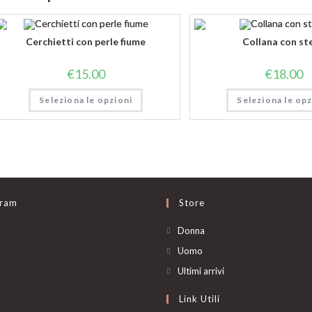
Cerchietti con perle fiume
Collana con ste
€
15.00
€
18.00
Seleziona le opzioni
Seleziona le opz
gram
Store
Opens
Donna
in
Opens
Uomo
a
in
Opens
Ultimi arrivi
new
a
in
Link Utili
tab
new
a