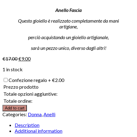
Anello Fascia
Questo gioiello è realizzato completamente da mani
artigiane,
perciò acquistando un gioiello artigianale,
sarà un pezzo unico, diverso dagli altri!
€
17.00
€
9.00
1 in stock
Confezione regalo
+
€
2.00
Prezzo prodotto
Totale opzioni aggiuntive:
Totale ordine:
Add to cart
Categories:
Donna
,
Anelli
Description
Additional information