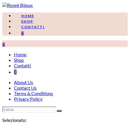
Salta
al
contenuto
HOME
SHOP
CONTATTI
0
0
Home
Shop
Contatti
0
About Us
Contact Us
Terms & Conditions
Privacy Policy
Selezionato: