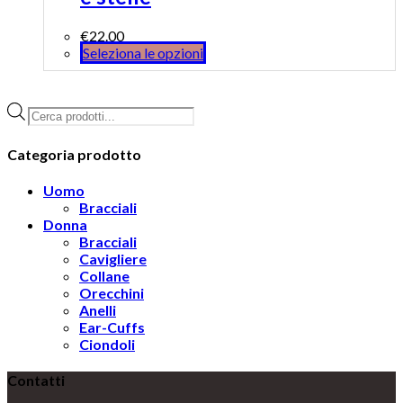
€
22.00
Seleziona le opzioni
Products
search
Categoria prodotto
Uomo
Bracciali
Donna
Bracciali
Cavigliere
Collane
Orecchini
Anelli
Ear-Cuffs
Ciondoli
Contatti