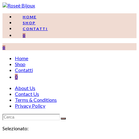
Salta
al
contenuto
HOME
SHOP
CONTATTI
0
0
Home
Shop
Contatti
0
About Us
Contact Us
Terms & Conditions
Privacy Policy
Selezionato: