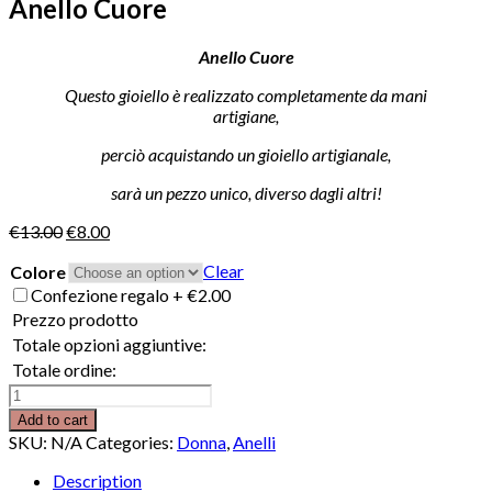
Anello Cuore
Anello Cuore
Questo gioiello è realizzato completamente da mani
artigiane,
perciò acquistando un gioiello artigianale,
sarà un pezzo unico, diverso dagli altri!
€
13.00
€
8.00
Clear
Colore
Confezione regalo
+
€
2.00
Prezzo prodotto
Totale opzioni aggiuntive:
Totale ordine:
Anello
Cuore
Add to cart
quantity
SKU:
N/A
Categories:
Donna
,
Anelli
Description