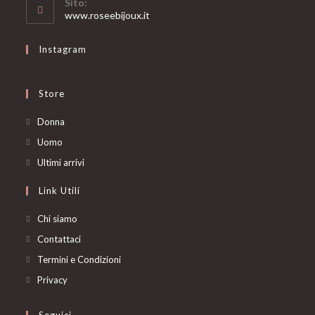
Sito:
application
www.roseebijoux.it
Instagram
Store
Opens
Donna
in
Opens
Uomo
a
in
Opens
Ultimi arrivi
new
a
in
Link Utili
tab
new
a
tab
new
Chi siamo
tab
Contattaci
Termini e Condizioni
Privacy
Seguici