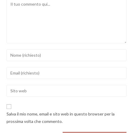
Comment
Inserisci
il
tuo
Inserisci
nome
il
o
tuo
Enter
nome
indirizzo
your
utente
email
website
per
per
URL
commentare
Salva il mio nome, email e sito web in questo browser per la
commentare
(optional)
prossima volta che commento.