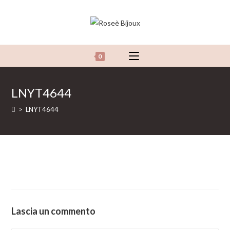
Salta
al
contenuto
0
LNYT4644
>
LNYT4644
Lascia un commento