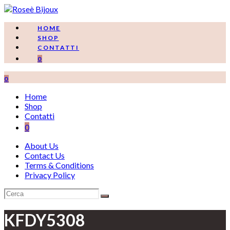
Salta
al
contenuto
HOME
SHOP
CONTATTI
0
0
Home
Shop
Contatti
0
About Us
Contact Us
Terms & Conditions
Privacy Policy
KFDY5308