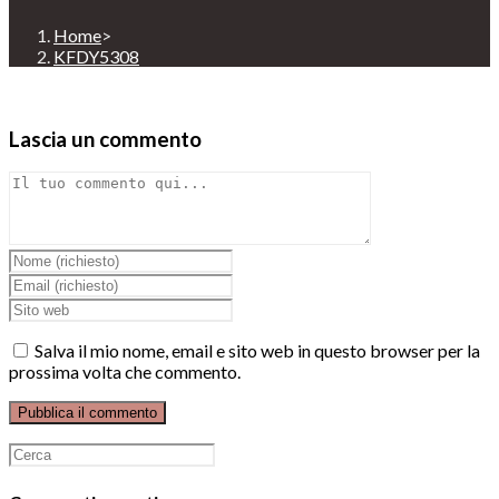
Home
>
KFDY5308
Lascia un commento
Comment
Inserisci
il
Inserisci
tuo
il
Enter
nome
tuo
your
o
indirizzo
website
Salva il mio nome, email e sito web in questo browser per la
nome
email
URL
prossima volta che commento.
utente
per
(optional)
per
commentare
commentare
Ricerca
per: