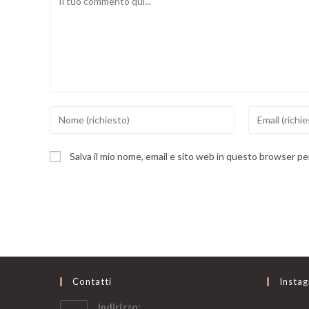
Inserisci
Inserisci
il
il
tuo
tuo
Salva il mio nome, email e sito web in questo browser p
nome
indirizzo
o
email
nome
per
utente
commentare
per
commentare
Contatti
Insta
Indirizzo: