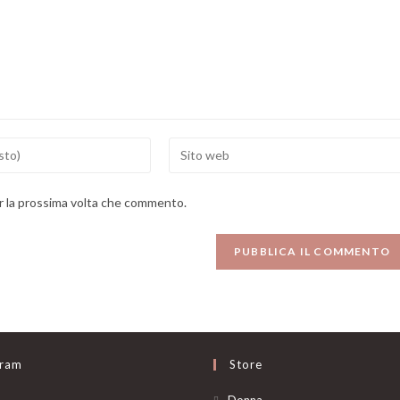
Enter
your
website
er la prossima volta che commento.
URL
(optional)
gram
Store
Opens
Donna