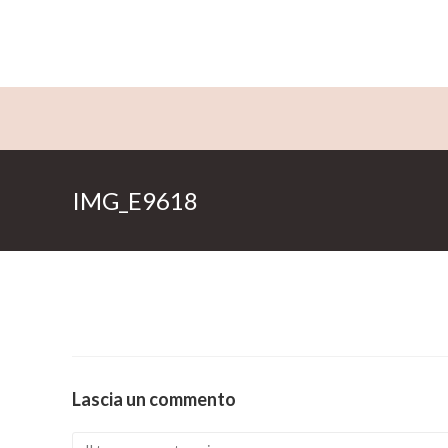
Salta
al
contenuto
IMG_E9618
Lascia un commento
Comment