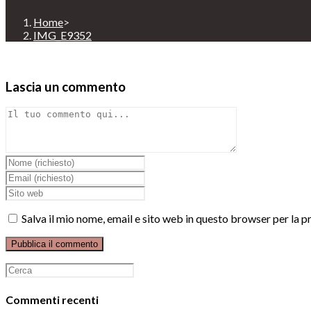
Home
>
IMG_E9352
Lascia un commento
Comment
Inserisci
il
Inserisci
tuo
il
Enter
nome
tuo
your
o
indirizzo
website
Salva il mio nome, email e sito web in questo browser per la
nome
email
URL
utente
per
(optional)
per
commentare
commentare
Ricerca
per:
Commenti recenti