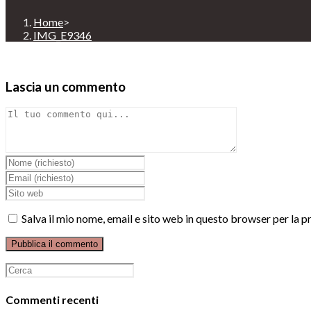
Home
>
IMG_E9346
Lascia un commento
Comment
Inserisci
il
Inserisci
tuo
il
Enter
nome
tuo
your
o
indirizzo
website
Salva il mio nome, email e sito web in questo browser per la
nome
email
URL
utente
per
(optional)
per
commentare
commentare
Ricerca
per:
Commenti recenti