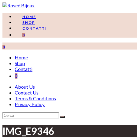
Salta
al
contenuto
HOME
SHOP
CONTATTI
0
0
Home
Shop
Contatti
0
About Us
Contact Us
Terms & Conditions
Privacy Policy
IMG_E9346