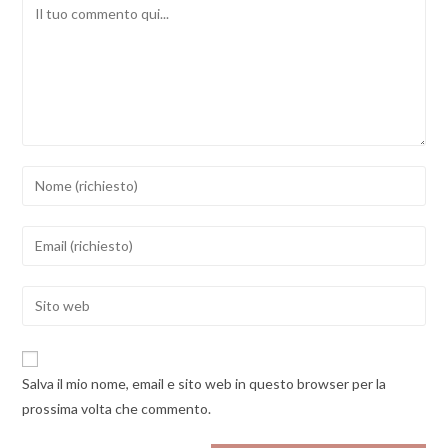
Comment
Inserisci
il
tuo
Inserisci
nome
il
o
tuo
Enter
nome
indirizzo
your
utente
email
website
per
per
URL
commentare
Salva il mio nome, email e sito web in questo browser per la
commentare
(optional)
prossima volta che commento.