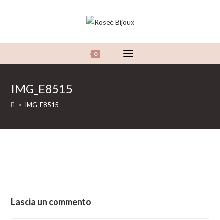
Salta
al
contenuto
0
IMG_E8515
>
IMG_E8515
Lascia un commento