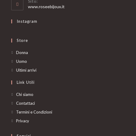
Sito:
application
www.roseebijoux.it
Instagram
Store
Opens
Donna
in
Opens
Uomo
a
in
Opens
Ultimi arrivi
new
a
in
Link Utili
tab
new
a
tab
new
Chi siamo
tab
Contattaci
Termini e Condizioni
Privacy
Seguici