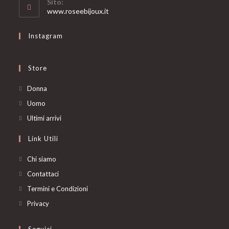
Sito:
application
www.roseebijoux.it
Instagram
Store
Opens
Donna
in
Opens
Uomo
a
in
Opens
Ultimi arrivi
new
a
in
Link Utili
tab
new
a
tab
new
Chi siamo
tab
Contattaci
Termini e Condizioni
Privacy
Seguici