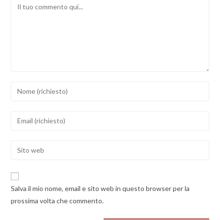
Comment
Inserisci
il
tuo
Inserisci
nome
il
o
tuo
Enter
nome
indirizzo
your
utente
email
website
per
per
URL
commentare
Salva il mio nome, email e sito web in questo browser per la
commentare
(optional)
prossima volta che commento.