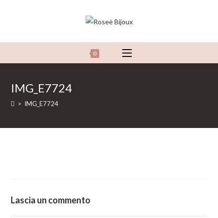
Salta
al
contenuto
0
IMG_E7724
>
IMG_E7724
Lascia un commento