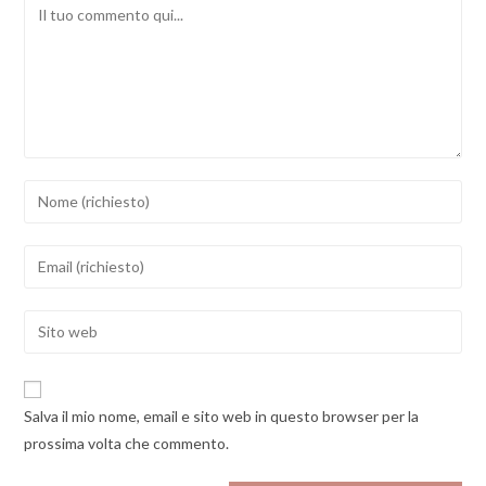
Comment
Inserisci
il
tuo
Inserisci
nome
il
o
tuo
Enter
nome
indirizzo
your
utente
email
website
per
per
URL
commentare
Salva il mio nome, email e sito web in questo browser per la
commentare
(optional)
prossima volta che commento.