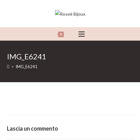
Salta
al
contenuto
0
IMG_E6241
>
IMG_E6241
Lascia un commento