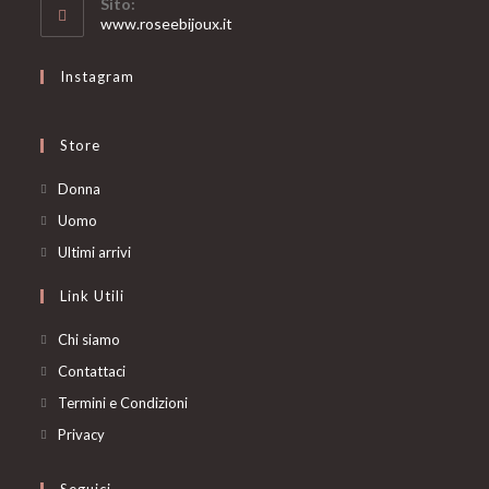
Sito:
application
www.roseebijoux.it
Instagram
Store
Opens
Donna
in
Opens
Uomo
a
in
Opens
Ultimi arrivi
new
a
in
Link Utili
tab
new
a
tab
new
Chi siamo
tab
Contattaci
Termini e Condizioni
Privacy
Seguici