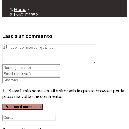
Home
>
IMG_E3952
Lascia un commento
Comment
Inserisci
il
Inserisci
tuo
il
Enter
nome
tuo
your
o
indirizzo
website
Salva il mio nome, email e sito web in questo browser per la
nome
email
URL
prossima volta che commento.
utente
per
(optional)
per
commentare
commentare
Ricerca
per: