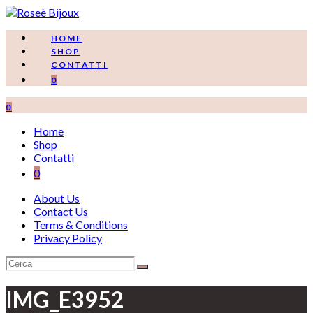
Salta
al
contenuto
HOME
SHOP
CONTATTI
0
0
Home
Shop
Contatti
0
About Us
Contact Us
Terms & Conditions
Privacy Policy
IMG_E3952