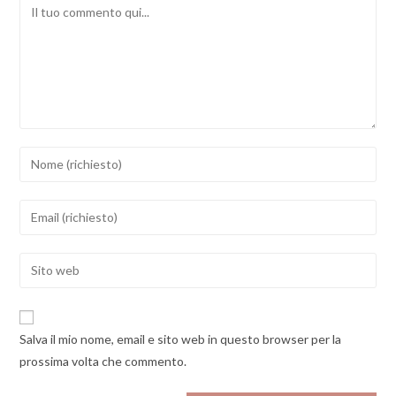
Comment
Inserisci
il
tuo
Inserisci
nome
il
o
tuo
Enter
nome
indirizzo
your
utente
email
website
per
per
URL
commentare
Salva il mio nome, email e sito web in questo browser per la
commentare
(optional)
prossima volta che commento.