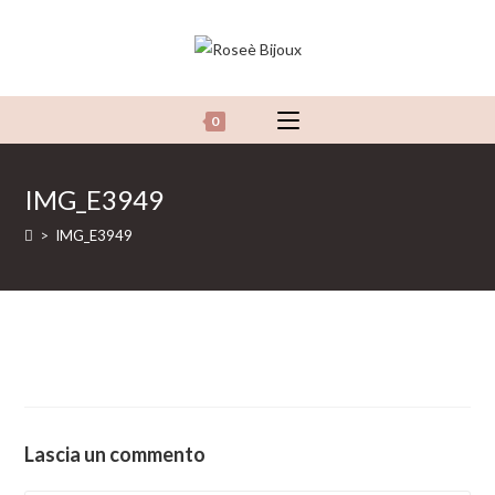
Salta
al
contenuto
0
IMG_E3949
>
IMG_E3949
Lascia un commento