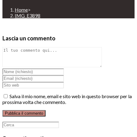
Home
>
IMG_E3898
Lascia un commento
Comment
Inserisci
il
Inserisci
tuo
il
Enter
nome
tuo
your
o
indirizzo
website
Salva il mio nome, email e sito web in questo browser per la
nome
email
URL
prossima volta che commento.
utente
per
(optional)
per
commentare
commentare
Ricerca
per: