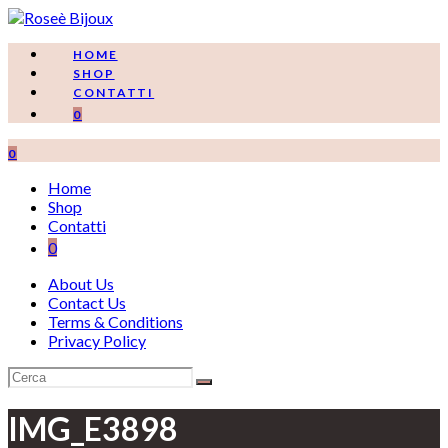
Salta
al
contenuto
HOME
SHOP
CONTATTI
0
0
Home
Shop
Contatti
0
About Us
Contact Us
Terms & Conditions
Privacy Policy
IMG_E3898